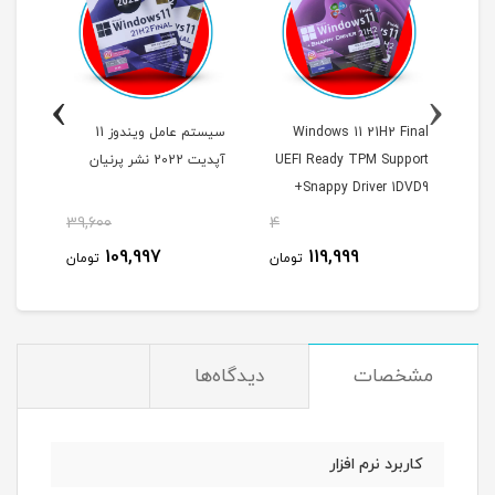
›
‹
Windows 11 21H2 Final
سیستم عامل ویندوز 11
UEFI Ready TPM Support
آپدیت 2022 نشر پرنیان
tant
+Snappy Driver 1DVD9
نشر 
پرنیان
39,600
4
48
109,997
119,999
مان
تومان
تومان
مشخصات
دیدگاه‌ها
کاربرد نرم افزار