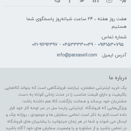
هفت روز هفته ، ۲۴ ساعت شبانه‌روز پاسخگوی شما
هستیم
شماره تماس:
09141530795 - 04533330049 - 021-91692397
آدرس ایمیل:
info@parsasell.com
درباره ما
یک خرید اینترنتی مطمئن، نیازمند فروشگاهی است که بتواند کالاهایی
باکیفیت و دارای قیمت مناسب را در مدت زمانی کوتاه به دست
مشتریان خود برساند و ضمانت بازگشت کالا هم داشته باشد؛
ویژگی‌هایی که فروشگاه اینترنتی پارسا سل در سر لوحه کار خود قرار
داده است.لازم به ذکر است تمامی سفارش ها و موجودی ، روزانه چک و
ارسال می شوند و شما در هر زمان میتوانید با پشتیبان های فروشگاه
در تماس باشید و از مشاوره و یا وضعیت سفارش های خود آگاه باشید.