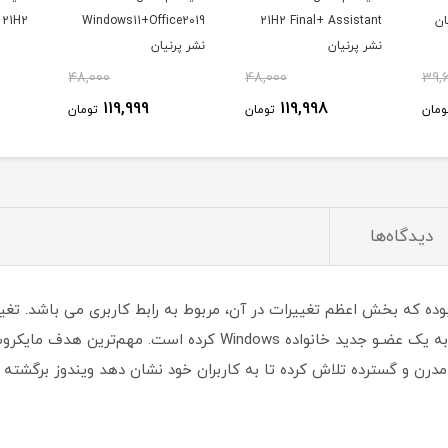
21H2 Final+ Assistant
Windows11+Office2019
11 AL 21H2
نشر پرنیان
نشر پرنیان
48,000
48,000
39,
119,999
119,998
ومان
تومان
تومان
دیدگاه‌ها
 مدرن و گسترده تلاش کرده تا به کاربران خود نشان دهد ویندوز برگشت