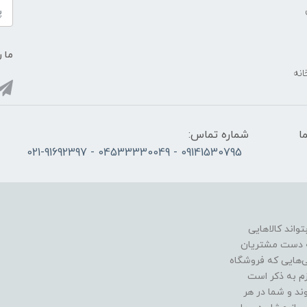
ما ر
انه
ما
شماره تماس:
09141530795 - 04533330049 - 021-91692397
اند کالاهایی
به دست مشتریان
ی‌هایی که فروشگاه
زم به ذکر است
د و شما در هر