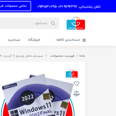
تمامی محصولات قیمتها به روز
تلفن پشتیبانی: 91692397-021-09141530795
دسته‌بندی کالاها
فروشگاه
سبدخرید
خانه
فهرست محصولات
سیستم عامل ویندوز 11 آپدیت 2022 نشر پرنیان