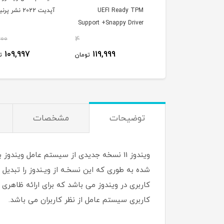
TPM 2.0 Support (U
UEFI Ready TPM
آپدیت 2022 نشر پرنیان
Support +Snappy Driver
Ready) + Assist
1DVD9 پرنیان
600
4
48,000
109,997
119,999
119,999
تومان
تومان
ت
توضیحات
مشخصات
کاربری در ویندوز می باشد که برای ارائه ظاهری
کاربری سیستم‌ عامل از نظر کاربران می باشد.