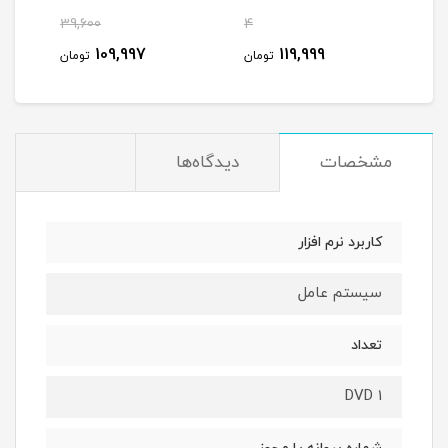
پرنیان
39,600
4
48
109,997
119,999
مان
تومان
تومان
مشخصات
دیدگاه‌ها
کاربرد نرم افزار
سیستم عامل
تعداد
1 DVD