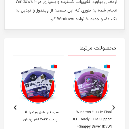
ارمغـان بیاورد. تغییرات گسترده و بسیاری درWindows 10
انجام شده به طوری که این نسخـه از ویـندوز را تبدیل به
یک عضـو جدید خانواده Windows کرد.
محصولات مرتبط
›
‹
Windows 11 21H2 Final
سیستم عامل ویندوز 11
UEFI Ready TPM Support
آپدیت 2022 نشر پرنیان
tant
+Snappy Driver 1DVD9
نشر 