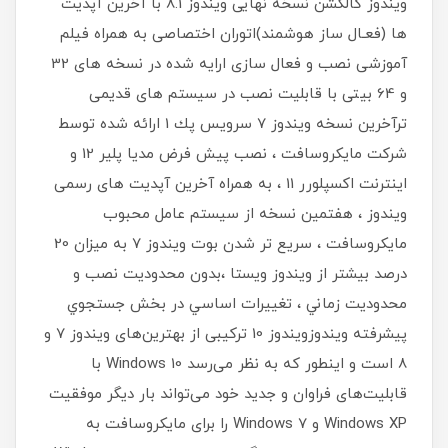
ویندوز کالکشن نسخه نهایی ویندوز 8.1 با آخرین آپدیت
ها (فعـال ساز هوشمند)اتوران اختصاصی به همراه فیلم
آموزشی نصب و فعال سازی ارایه شده در نسخه های 32
و 64 بیتی با قابلیت نصب در سیستم های قدیمی
ترآخرين نسخه ويندوز 7 سرويس پك 1 ارائه شده توسط
شركت مايكروسافت ، نصب پيش فرض مديا پلير 12 و
اينترنت اکسپلورر 11 ، به همراه آخرین آپدیت های رسمی
ویندوز ، هفتمین نسخه از سیستم عامل محبوب
مایکروسافت ، سريع تر شدن بوت ويندوز 7 به ميزان 20
درصد بيشتر از ويندوز ويستا ،بدون محدوديت نصب و
محدوديت زماني ، تغييرات اساسي در بخش جستجوي
پيشرفته ويندوزویندوز 10 ترکیبی از بهترین‌های ویندوز 7 و
8 است و اینطور که به نظر می‌رسد Windows 10 با
قابلیت‌های فراوان و جدید خود می‌تواند بار دیگر موفقیت
Windows XP و Windows 7 را برای مایکروسافت به