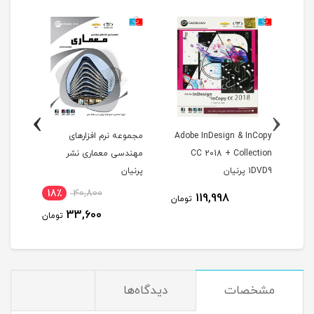
›
‹
Adobe InDesign & InCopy
مجموعه نرم افزارهای
مجمو
CC 2018 + Collection
مهندسی معماری نشر
تخص
1DVD9 پرنیان
پرنیان
18٪
40,800
119,998
مان
تومان
33,600
تومان
مشخصات
دیدگاه‌ها