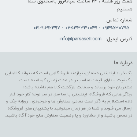
هفت روز هفته ، ۲۴ ساعت شبانه‌روز پاسخگوی شما
هستیم
شماره تماس:
09141530795 - 04533330049 - 021-91692397
آدرس ایمیل:
info@parsasell.com
درباره ما
یک خرید اینترنتی مطمئن، نیازمند فروشگاهی است که بتواند کالاهایی
باکیفیت و دارای قیمت مناسب را در مدت زمانی کوتاه به دست
مشتریان خود برساند و ضمانت بازگشت کالا هم داشته باشد؛
ویژگی‌هایی که فروشگاه اینترنتی پارسا سل در سر لوحه کار خود قرار
داده است.لازم به ذکر است تمامی سفارش ها و موجودی ، روزانه چک و
ارسال می شوند و شما در هر زمان میتوانید با پشتیبان های فروشگاه
در تماس باشید و از مشاوره و یا وضعیت سفارش های خود آگاه باشید.