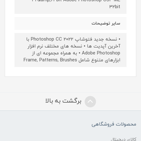
۳۲&amp;۶۴bit Adobe Photoshop CS۳ ME
۳۲bit
سایر توضیحات
• نسخه جدید فتوشاپ Photoshop CC ۲۰۲۲ با
آخرین آپدیت ها • نسخه های مختلف نرم افزار
Adobe Photoshop • به همراه مجموعه ای از
ابزارهای متنوع شامل Frame, Patterns, Brushes
برگشت به بالا
محصولات فروشگاهی
کالای دیجیتال