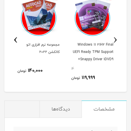
›
‹
Windows 11 21H2 Final
مجموعه نرم افزاری اتو
UEFI Ready TPM Support
کالکشن 2022
آپدیت 2022 ن
+Snappy Driver 1DVD9
پرنیان
4
48
140,000
تومان
119,999
مان
تومان
مشخصات
دیدگاه‌ها