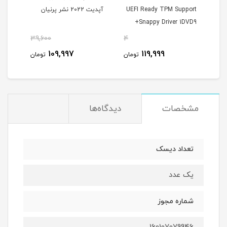
UEFI Ready TPM Support
آپدیت 2022 نشر پرنیان
tant
+Snappy Driver 1DVD9
نشر 
پرنیان
39,600
4
48
109,997
119,999
مان
تومان
تومان
مشخصات
دیدگاه‌ها
تعداد دیسک
یک عدد
شماره مجوز