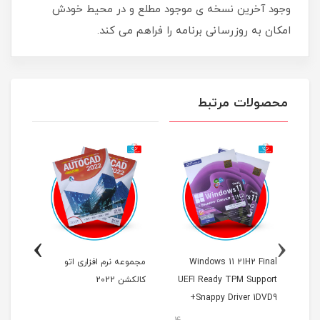
وجود آخرین نسخه ی موجود مطلع و در محیط خودش
امکان به روزرسانی برنامه را فراهم می کند.
محصولات مرتبط
›
‹
Windows 11 21H2 Final
مجموعه نرم افزاری اتو
UEFI Ready TPM Support
کالکشن 2022
آپدیت 2022 ن
+Snappy Driver 1DVD9
پرنیان