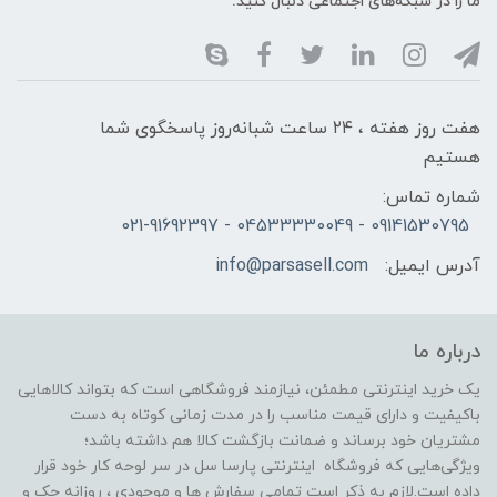
ما را در شبکه‌های اجتماعی دنبال کنید:
هفت روز هفته ، ۲۴ ساعت شبانه‌روز پاسخگوی شما
هستیم
شماره تماس:
09141530795 - 04533330049 - 021-91692397
آدرس ایمیل:
info@parsasell.com
درباره ما
یک خرید اینترنتی مطمئن، نیازمند فروشگاهی است که بتواند کالاهایی
باکیفیت و دارای قیمت مناسب را در مدت زمانی کوتاه به دست
مشتریان خود برساند و ضمانت بازگشت کالا هم داشته باشد؛
ویژگی‌هایی که فروشگاه اینترنتی پارسا سل در سر لوحه کار خود قرار
داده است.لازم به ذکر است تمامی سفارش ها و موجودی ، روزانه چک و