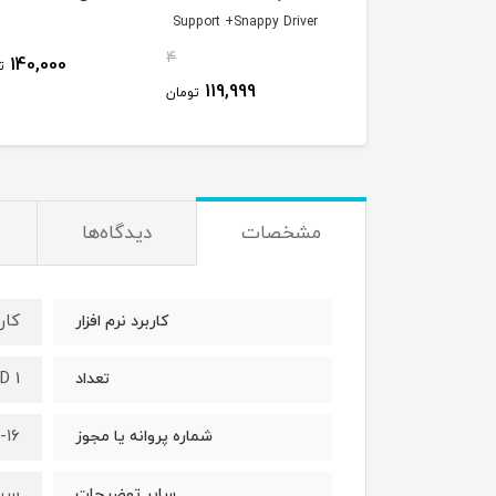
Support +Snappy Driver
Ready) + Assist
1DVD9 پرنیان
4
48,000
140,000
ت
119,999
119,999
تومان
تومان
مشخصات
دیدگاه‌ها
کار
کاربرد نرم افزار
D 1
تعداد
-۱۶
شماره پروانه یا مجوز
سیس
سایر توضیحات