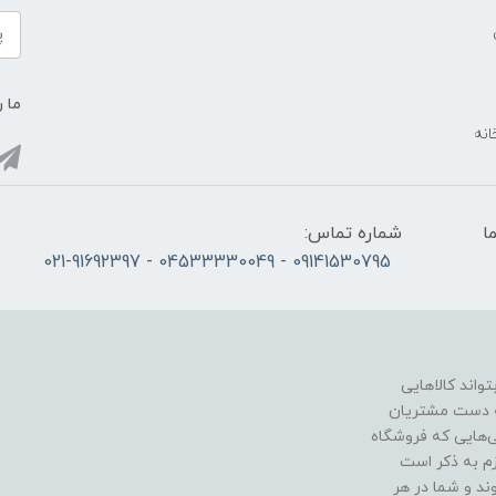
ما ر
انه
ما
شماره تماس:
09141530795 - 04533330049 - 021-91692397
اند کالاهایی
به دست مشتریان
ی‌هایی که فروشگاه
زم به ذکر است
د و شما در هر