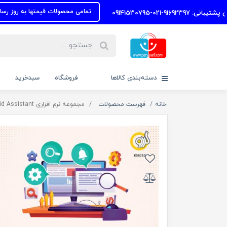
تمامی محصولات قیمتها به روز رسانی شده بازدی
091415307
دسته‌بندی کالاها
فروشگاه
سبدخرید
خانه
فهرست محصولات
مجموعه نرم افزاری Assistant 2022 + Android Assistant نشر گردو