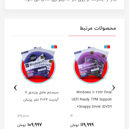
محصولات مرتبط
›
‹
Windows 11 21H2 Final
سیستم عامل ویندوز 11
UEFI Ready TPM Support
آپدیت 2022 نشر پرنیان
tant
+Snappy Driver 1DVD9
نشر 
پرنیان
39,600
4
48
109,997
119,999
مان
تومان
تومان