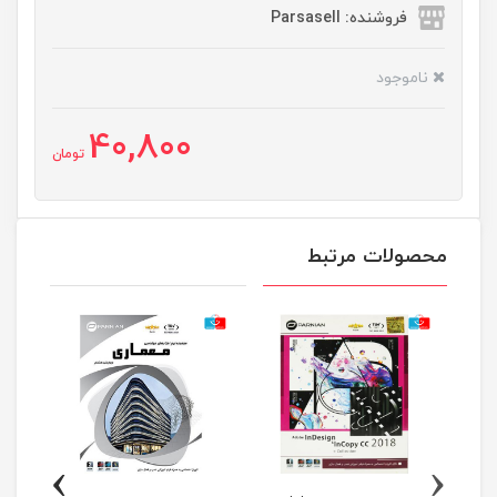
فروشنده: Parsasell
ناموجود
40,800
تومان
محصولات مرتبط
›
‹