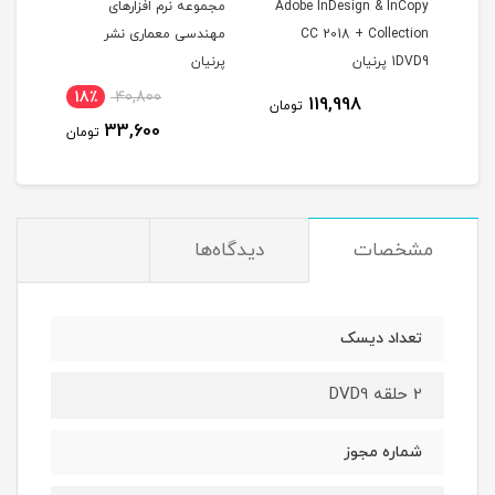
Adobe InDesign & InCopy
مجموعه نرم افزارهای
مجمو
CC 2018 + Collection
مهندسی معماری نشر
تخص
1DVD9 پرنیان
پرنیان
18٪
40,800
119,998
مان
تومان
33,600
تومان
مشخصات
دیدگاه‌ها
تعداد دیسک
2 حلقه DVD9
شماره مجوز