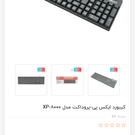
کیبورد ایکس پی-پروداکت مدل XP-8000
XP-8000