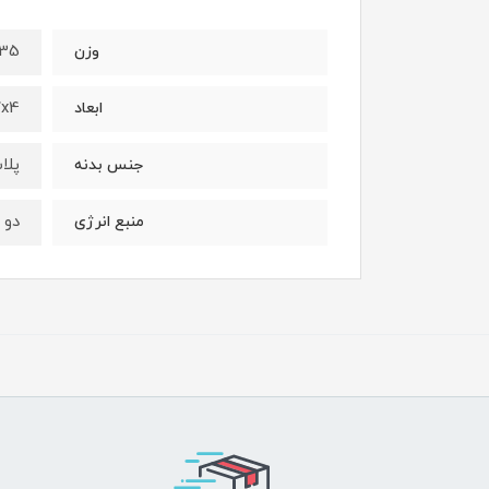
35 گرم
وزن
17x4 سان
ابعاد
پلا
جنس بدنه
دو 
منبع انرژی