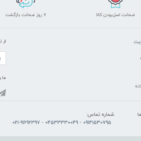
ضمانت اصل‌بودن کالا
۷ روز ضمانت بازگشت
یت
از 
ما ر
انه
ما
شماره تماس:
09141530795 - 04533330049 - 021-91692397