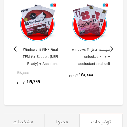
›
‹
سیستم عامل windows 11
Windows 11 21H2 Final
inal
port
TPM 2.0 Support (UEFI
unlocked 21h2 +
U
DVD9
Ready) + Assistant
assisstant final uefi
ready نشر پرنیان
پرنی
48,000
54
120,000
تومان
119,999
مان
تومان
توضیحات
محتوا
مشخصات