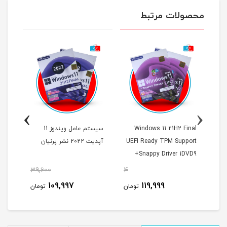
محصولات مرتبط
›
‹
Windows 11 21H2 Final
سیستم عامل ویندوز 11
UEFI Ready TPM Support
آپدیت 2022 نشر پرنیان
tant
+Snappy Driver 1DVD9
نشر 
پرنیان
39,600
4
48
109,997
119,999
مان
تومان
تومان