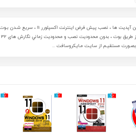
 بصـورت مستقیـم از سایـت مـایـکروسافت ...