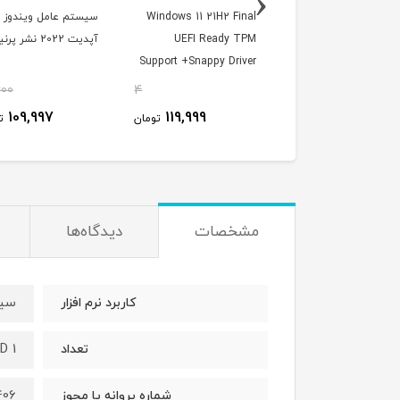
‹
Windows 11 21H2 Fi
Windows 11 21H2 Final
سی
TPM 2.0 Support (U
UEFI Ready TPM
آپدیت 2022 نشر پرنیان
Support +Snappy Driver
Ready) + Assist
1DVD9 پرنیان
600
4
48,000
109,997
119,999
119,999
تومان
تومان
ت
مشخصات
دیدگاه‌ها
سیس
کاربرد نرم افزار
1 DVD
تعداد
406
شماره پروانه یا مجوز