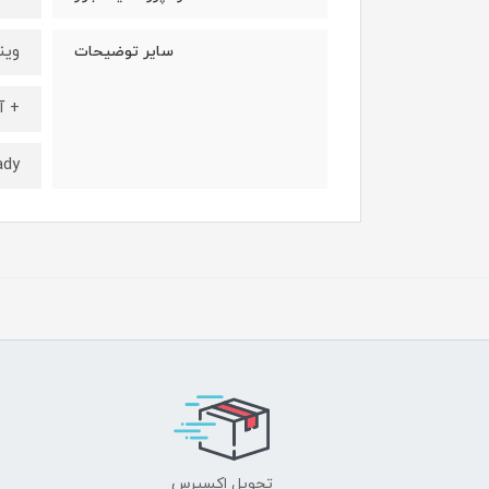
ویندوز 7 سرویس پک 1
سایر توضیحات
+ آ
ady
تحویل اکسپرس