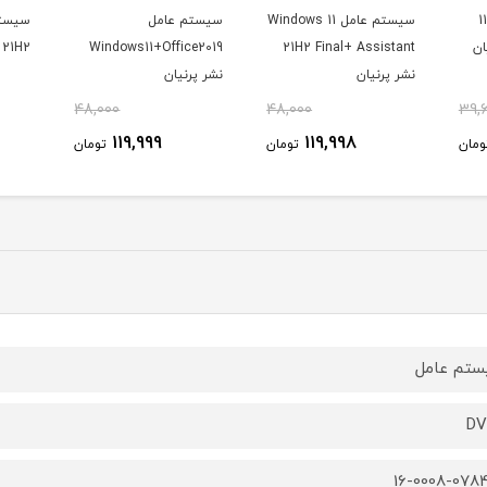
ستم عامل ویندوز 11
سیستم عامل Windows 11
سیستم عامل
21H2 Final+ Assistant
Windows11+Office2019
11 AL 21H2
نشر پرنیان
نشر پرنیان
48,000
48,000
39,
119,999
119,998
ومان
تومان
تومان
تم عامل
16-0008-078