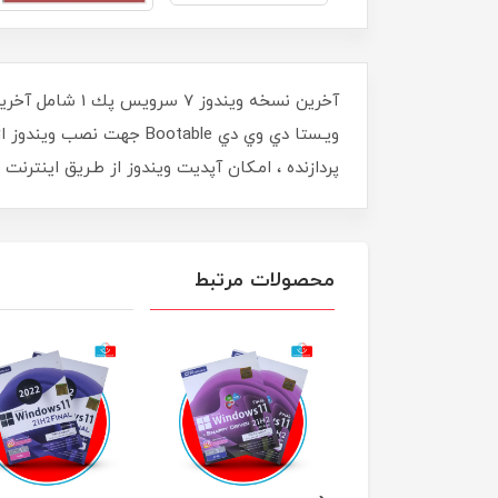
پردازنده ، امـکان آپدیت ویندوز از طـریق اینترنت
محصولات مرتبط