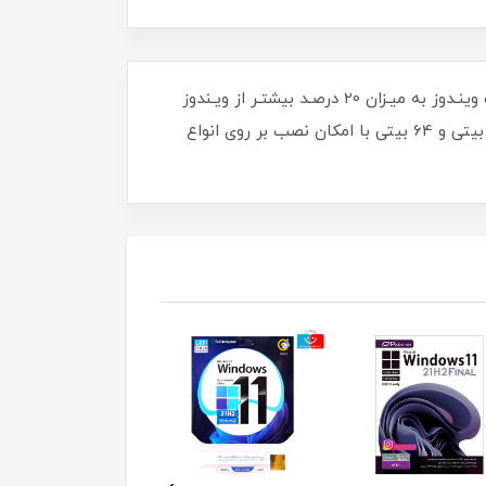
آخرين نسخه ويندوز 7 سرويس پك 1 شامل آخرین آپدیت ها ، نصب پيش فرض اينترنت اکسپلورر 11 ، سريع شـدن بـوت وينـدوز به ميـزان 20 درصـد بيشتـر از ويـندوز
ويـستا دي وي دي Bootable جهت نصب ويندوز از طريق بوت ، بدون محدوديت نصب و محدوديت زماني نگارش های 32 بیتی و 64 بیتی با امکان نصب بر روی انواع