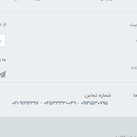
یت
از 
ما ر
انه
ما
شماره تماس:
09141530795 - 04533330049 - 021-91692397