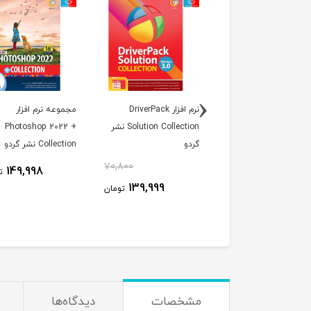
‹
وعه نرم افزاری
نرم افزار DriverPack
مجموعه نرم افزار
Recovery &amp; Bac
Solution Collection نشر
Photoshop 2022 +
Tools 2021 نشر نوین
گردو
Collection نشر گردو
ر
70,800
69,600
149,998
ت
139,999
150,000
تومان
تومان
مشخصات
دیدگاه‌ها