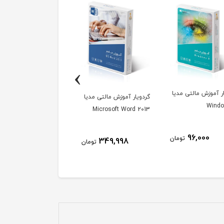
›
گردویار آموزش مالتی مدی
Java for Android
ر آموزش مالتی مدیا
گردویار آموزش مالتی مدیا
Wind
Microsoft Word 2013
299,999
توم
96,000
تومان
349,998
تومان