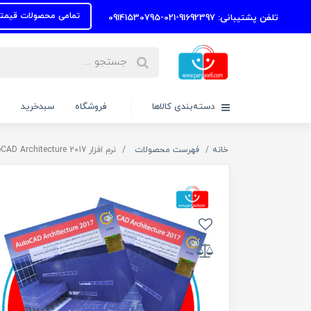
تمامی محصولات قیمتها به روز رسا
فن پشتیبانی: 91692397-021-09141530795
دسته‌بندی کالاها
فروشگاه
سبدخرید
خانه
فهرست محصولات
نرم افزار AutoCAD Architecture 2017 نشر گردو