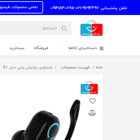
تمامی محصولات قیمتها به روز رس
لفن پشتیبانی: 91692397-021-09141530795
دسته‌بندی کالاها
فروشگاه
سبدخرید
خانه
فهرست محصولات
هندزفری بلوتوثی وابی مدل B2