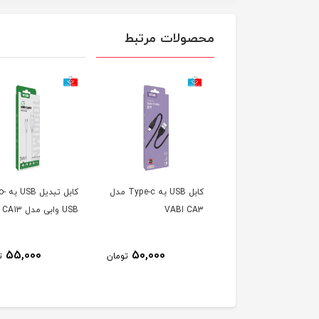
محصولات مرتبط
کابل تبدیل USB به Micro-
کابل USB به Type-c مدل
کابل ت
 CA13
VABI CA3
USB وابی مدل CA13
55,000
50,000
55,000
تومان
تومان
ت