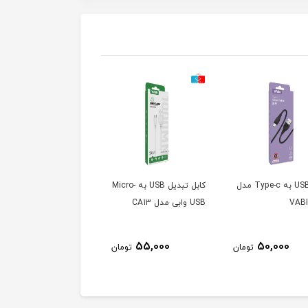
کابل USB به Type-c مدل
کابل تبدیل USB به Micro-
کابل USB به -c
VAB
USB وابی مدل CA13
VABI CA3
50,000
55,000
50,000
تومان
تومان
توم