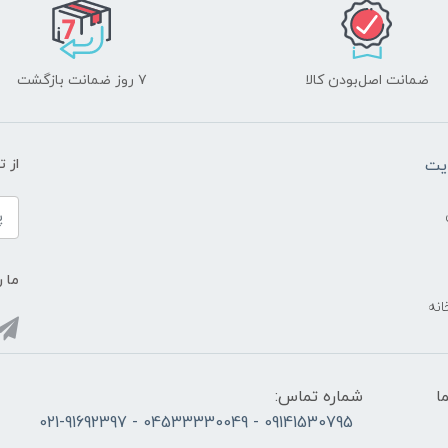
ضمانت اصل‌بودن کالا
۷ روز ضمانت بازگشت
یت
از 
ما ر
انه
ما
شماره تماس:
09141530795 - 04533330049 - 021-91692397