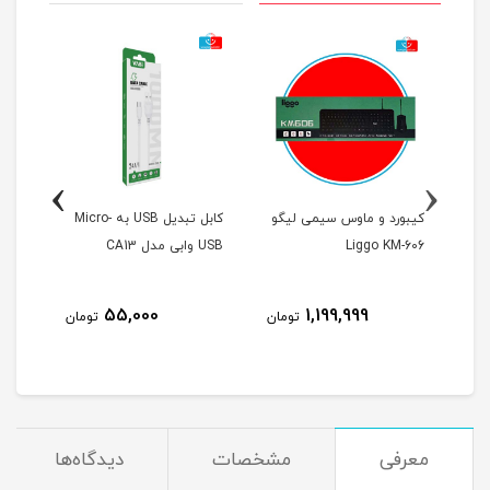
›
‹
Ty مدل
کیبورد و ماوس سیمی لیگو
کابل تبدیل USB به Micro-
Liggo KM-606
USB وابی مدل CA13
CA3
55,000
1,199,999
مان
تومان
تومان
معرفی
مشخصات
دیدگاه‌ها