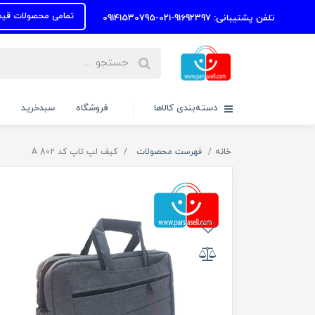
تمامی محصولات قیمتها به روز
تلفن پشتیبانی: 91692397-021-09141530795
دسته‌بندی کالاها
فروشگاه
سبدخرید
خانه
فهرست محصولات
کیف لپ تاپ کد A 802