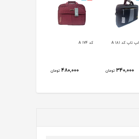
تاپ کد A 181
کد A 174
کیف لپ تاپ A 020
360,000
480,000
340,000
تومان
تومان
توم