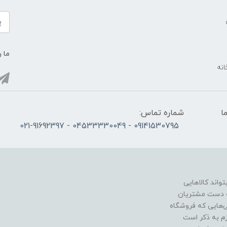
ما ر
انه
ما
شماره تماس:
09141530795 - 04533330049 - 021-91692397
اند کالاهایی
به دست مشتریان
ی‌هایی که فروشگاه
زم به ذکر است