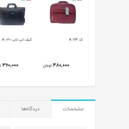
لپ تاپ کد A 181
کد A 174
کیف لپ تاپ A 020
360,000
480,000
340,000
تومان
تومان
ت
مشخصات
دیدگاه‌ها