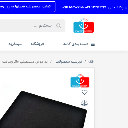
تمامی محصولات قیمتها به روز رسانی شده با
-021-09141530795
دسته‌بندی کالاها
فروشگاه
سبدخرید
خانه
فهرست محصولات
پد موس مستطیلی ماکروسافت