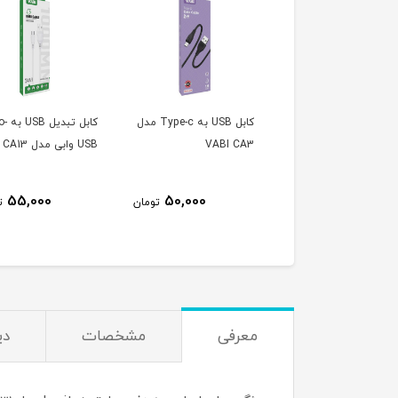
کابل تبدیل USB به Micro-
کابل USB به Type-c مدل
کابل ت
 CA13
VABI CA3
USB وابی مدل CA13
55,000
50,000
55,000
تومان
تومان
ت
معرفی
مشخصات
دی