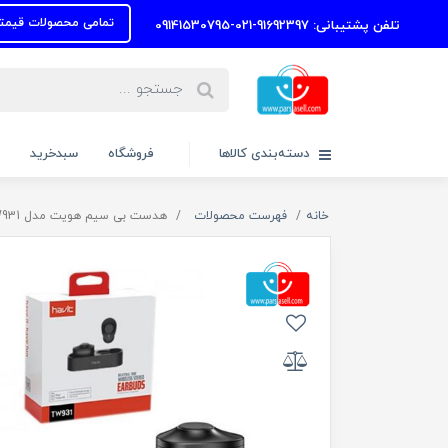
تمامی محصولات قیمتها به روز ر
تلفن پشتیبانی: 91692397-021-09141530795
دسته‌بندی کالاها
فروشگاه
سبدخرید
خانه
فهرست محصولات
هدست بی سیم هویت مدل TW931