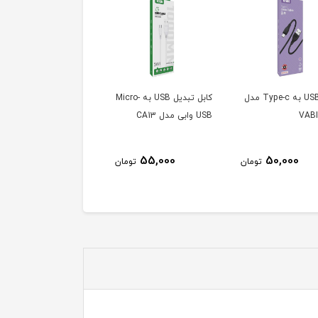
کابل USB به Type-c مدل
کابل تبدیل USB به Micro-
کابل USB به -c
VAB
USB وابی مدل CA13
VABI CA3
50,000
55,000
50,000
تومان
تومان
توم