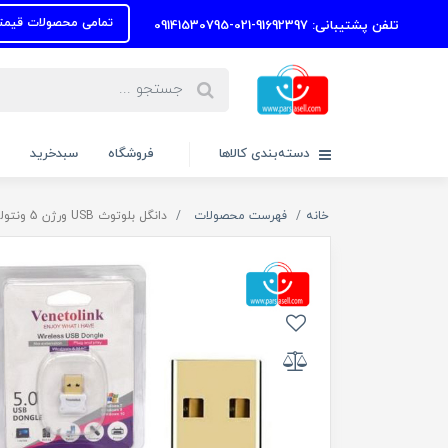
تمامی محصولات قیمتها به روز رس
تلفن پشتیبانی: 91692397-021-09141530795
دسته‌بندی کالاها
فروشگاه
سبدخرید
خانه
فهرست محصولات
دانگل بلوتوث USB ورژن 5 ونتولینک (Venetolink)