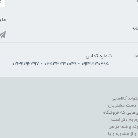
ما ر
انه
ما
شماره تماس:
09141530795 - 04533330049 - 021-91692397
اند کالاهایی
به دست مشتریان
ی‌هایی که فروشگاه
زم به ذکر است
د و شما در هر
 از مشاوره و یا